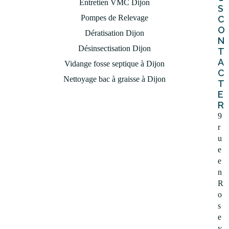
Entretien VMC Dijon
S
Pompes de Relevage
C
EN SAVOIR PLUS
O
Dératisation Dijon
N
Désinsectisation Dijon
T
A
Vidange fosse septique à Dijon
C
Nettoyage bac à graisse à Dijon
T
E
R
9
r
u
e
e
n
R
o
s
e
y