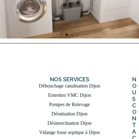
Pompe De Relevage
Nous assurons l'entretien de vos stations et
pompes de relevage chez les particuliers et les
professionnels.
NOS SERVICES
N
O
Débouchage canalisation Dijon
U
Entretien VMC Dijon
S
EN SAVOIR PLUS
Pompes de Relevage
C
O
Dératisation Dijon
N
Désinsectisation Dijon
T
A
Vidange fosse septique à Dijon
C