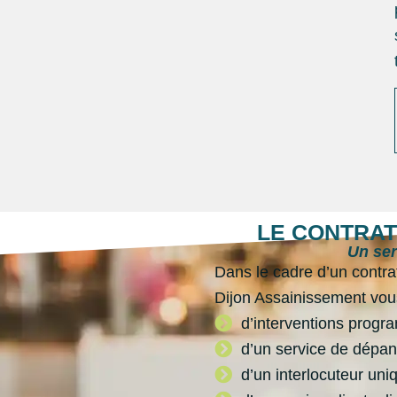
LE CONTRAT
Un ser
Dans le cadre d’un contrat
Dijon Assainissement vou
d’interventions progr
d’un service de dépann
d’un interlocuteur un