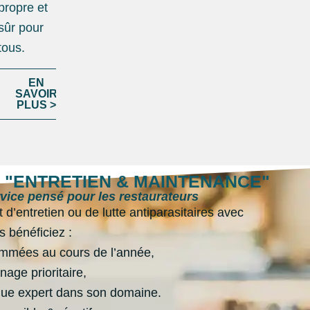
propre et
sûr pour
tous.
EN
SAVOIR
PLUS >
 "ENTRETIEN & MAINTENANCE"
vice pensé pour les restaurateurs
 d’entretien ou de lutte antiparasitaires avec
s bénéficiez :
ammées au cours de l’année,
age prioritaire,
ique expert dans son domaine.