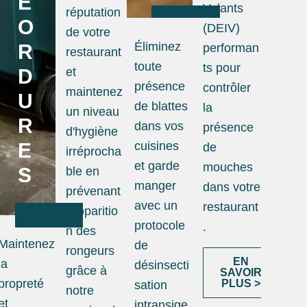
E
Volants
réputation
O
(DEIV)
de votre
Éliminez
R
performan
restaurant
toute
ts pour
D
et
présence
contrôler
maintenez
U
de blattes
la
un niveau
R
dans vos
présence
d'hygiène
E
cuisines
de
irréprocha
et garde
mouches
S
ble en
manger
dans votre
prévenant
avec un
restaurant
l'apparitio
protocole
.
n des
Maintenez
de
rongeurs
EN
la
désinsecti
grâce à
SAVOIR
propreté
PLUS >
sation
notre
et
intransige