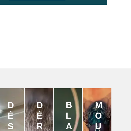
D
D
B
M
É
É
L
O
S
R
A
U