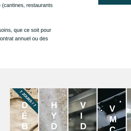
 (cantines, restaurants
oins, que ce soit pour
contrat annuel ou des
7 JOURS / 7
D
H
V
V
É
Y
I
M
B
D
D
C