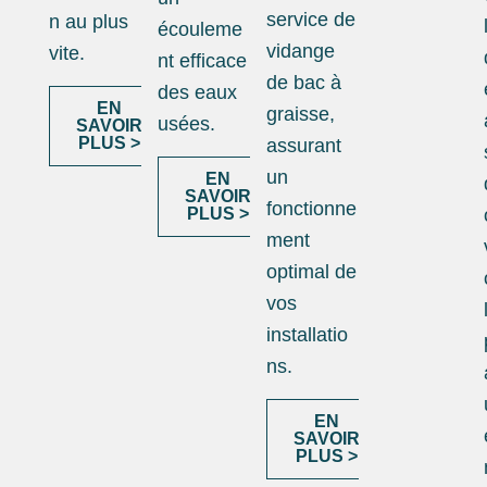
service de
n au plus
écouleme
vidange
vite.
nt efficace
de bac à
des eaux
EN
graisse,
usées.
SAVOIR
PLUS >
assurant
un
EN
SAVOIR
fonctionne
PLUS >
ment
optimal de
vos
installatio
ns.
EN
SAVOIR
PLUS >