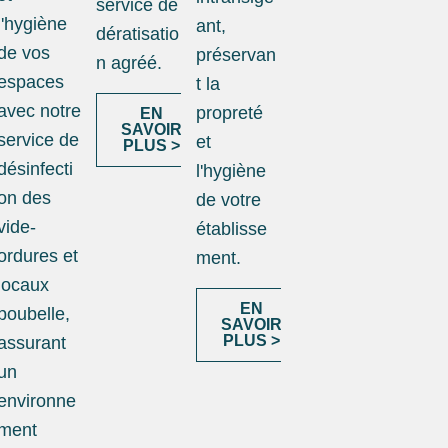
service de
l'hygiène
ant,
dératisatio
de vos
préservan
n agréé.
espaces
t la
avec notre
propreté
EN
SAVOIR
service de
et
PLUS >
désinfecti
l'hygiène
on des
de votre
vide-
établisse
ordures et
ment.
locaux
EN
poubelle,
SAVOIR
PLUS >
assurant
un
environne
ment