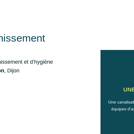
inissement
nissement et d’hygiène
on
, Dijon
UNE
Une canalisa
équipes d'as