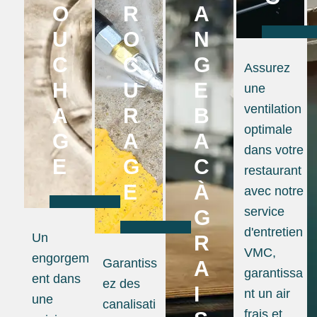
O
R
A
U
O
N
C
C
G
Assurez
H
U
E
une
ventilation
A
R
B
optimale
G
A
A
dans votre
E
G
C
restaurant
E
À
avec notre
service
G
d'entretien
Un
R
VMC,
engorgem
Garantiss
A
garantissa
ent dans
ez des
I
nt un air
une
canalisati
frais et