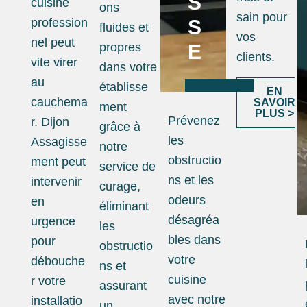
S
cuisine
ons
sain pour
profession
S
fluides et
vos
nel peut
propres
E
clients.
vite virer
dans votre
au
établisse
EN
cauchema
SAVOIR
ment
PLUS >
Prévenez
r. Dijon
grâce à
les
Assagisse
notre
obstructio
ment peut
service de
ns et les
intervenir
curage,
odeurs
en
éliminant
désagréa
urgence
les
bles dans
pour
obstructio
votre
débouche
ns et
cuisine
r votre
assurant
avec notre
installatio
un