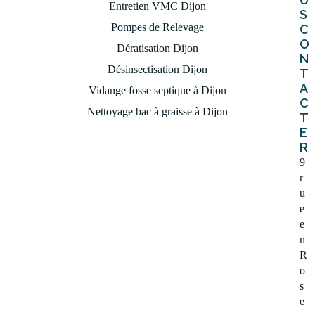
Entretien VMC Dijon
S
Pompes de Relevage
C
EN SAVOIR PLUS
O
Dératisation Dijon
N
Désinsectisation Dijon
T
A
Vidange fosse septique à Dijon
C
Nettoyage bac à graisse à Dijon
T
E
R
9
r
u
e
e
n
R
o
s
e