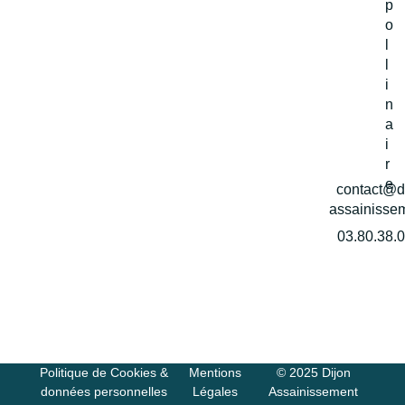
p
o
l
l
i
n
a
i
r
e
contact@d
assainissem
03.80.38.
Politique de Cookies &
Mentions
© 2025 Dijon
données personnelles
Légales
Assainissement