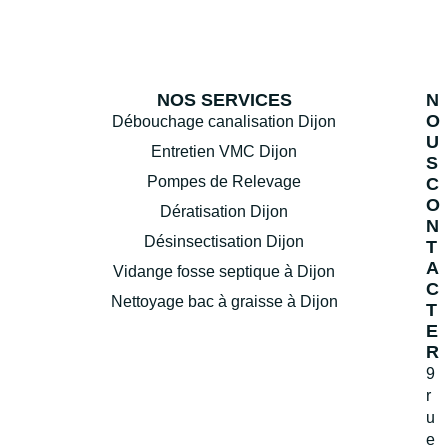
NOS SERVICES
N
O
Débouchage canalisation Dijon
U
Entretien VMC Dijon
S
Pompes de Relevage
C
O
Dératisation Dijon
N
Désinsectisation Dijon
T
A
Vidange fosse septique à Dijon
C
Nettoyage bac à graisse à Dijon
T
E
R
9
r
u
e