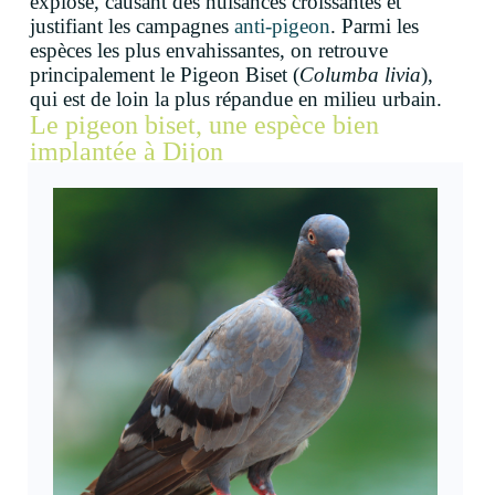
explosé, causant des nuisances croissantes et
justifiant les campagnes
anti-pigeon
. Parmi les
espèces les plus envahissantes, on retrouve
principalement le Pigeon Biset (
Columba livia
),
qui est de loin la plus répandue en milieu urbain.
Le pigeon biset, une espèce bien
implantée à Dijon