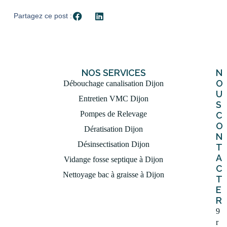
Partagez ce post :
NOS SERVICES
N
O
Débouchage canalisation Dijon
U
Entretien VMC Dijon
S
Pompes de Relevage
C
O
Dératisation Dijon
N
Désinsectisation Dijon
T
A
Vidange fosse septique à Dijon
C
Nettoyage bac à graisse à Dijon
T
E
R
9
r