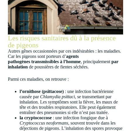
Les risques sanitaires dû à la présence
de pigeons
Autres gênes occasionnées par ces indésirables : les maladies.
Car les pigeons sont porteurs d’
agents
pathogènes
transmissibles à l’homme
, principalement
par
inhalation
de poussières de fientes séchées.
Parmi ces maladies, on retrouve :
l’ornithose (psittacose)
: une i
nfection bactérienne
causée par
Chlamydia psittaci
, se transmettant par
inhalation. Les symptômes sont la fièvre, les maux de
tête et des troubles respiratoires. Elle peut également
entraîner des pneumonies si elle n’est pas traitée.
la cryptococcose
:
une infection fongique due à
Cryptococcus neoformans
, souvent trouvée dans les
déjections de pigeons. L’inhalation des spores provoque