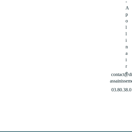
-
A
p
o
l
l
i
n
a
i
r
e
contact@di
assainisseme
03.80.38.0